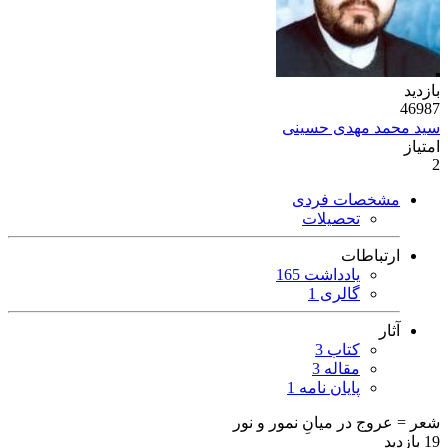
بازدید
46987
سید محمد مهدی حسینی
امتیاز
2
مشخصات فردی
تحصیلات
ارتباطات
یادداشت 165
گالری 1
آثار
کتاب 3
مقاله 3
پایان نامه 1
شعر = عروج در میانِ نمور و نور
19 بازدید