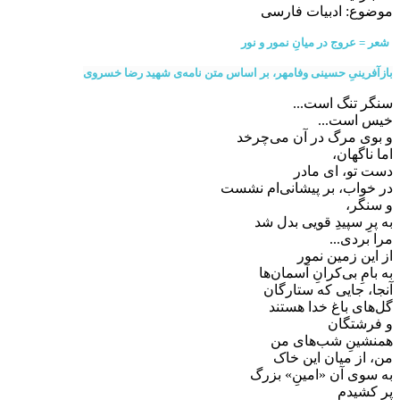
موضوع:
ادبیات فارسی
شعر = عروج در میانِ نمور و نور
بازآفرینیِ حسینی وفامهر، بر اساس متن نامه‌ی شهید رضا خسروی
سنگر تنگ است...
خیس است...
و بوی مرگ در آن می‌چرخد
اما ناگهان،
دست تو، ای مادر
در خواب، بر پیشانی‌ام نشست
و سنگر،
به پرِ سپیدِ قویی بدل شد
مرا بردی...
از این زمین نمور
به بامِ بی‌کرانِ آسمان‌ها
آنجا، جایی که ستارگان
گل‌های باغ خدا هستند
و فرشتگان
همنشینِ شب‌های من
من، از میان این خاک
به سوی آن «امینِ» بزرگ
پر کشیدم