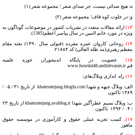
ه: هیچ صدائی نیست، جز صدای شعر ؛ مجموعه شعر (۱)
و: در خلوت کوه قاف؛ مجموعه شعر (۲)
۱۳)
ارائه مقالات متعدد در نشریات کشور در موضوعات گوناگون به
ویژه در مورد خاتم النبین در سال پیامبر اعظم(1385).
۱۴)
روحانی کاروان عمره مفرده (قبولی سال ۱۳۹۰) بعثه مقام
معظم رهبری(مد ظله العالی) کد ۲۱۸۸۴.
۱۵)
عضویت در پایگاه اندیشوران حوزه علمیه
قم www.hoseini48.andishvaran.ir
۱۶)
راه اندازی وبلاگ‌های:
الف: وبلاگ جبهه و شهدا khateratejang.blogfa.com از تاریخ ۳۱ / ۰۵ /
۱۳۸۹ تاکنون
ب: وبلاگ نسیم عطرآگین شهدا khateratejang.avablog.ir از تاریخ ۲۳
/ ۰۴ / ۱۳۹۴ تاکنون
۱۷)
. کسب تجربه عملی حقوق و کارآموزی در موسسه حقوق
ماهور