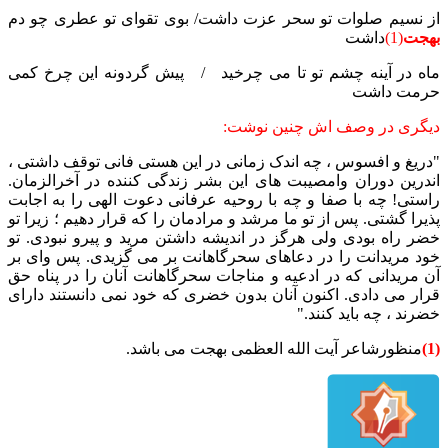
از نسیم صلوات تو سحر عزت داشت/ بوی تقوای تو عطری چو دم
بهجت
(1)
داشت
ماه در آینه چشم تو تا می چرخید / پیش گردونه این چرخ کمی
حرمت داشت
دیگری در وصف اش چنین نوشت:
"دریغ و افسوس ، چه اندک زمانی در این هستی فانی توقف داشتی ،
اندرین دوران وامصیبت های این بشر زندگی کننده در آخرالزمان.
راستی! چه با صفا و چه با روحیه عرفانی دعوت الهی را به اجابت
پذیرا گشتی. پس از تو ما مرشد و مرادمان را که قرار دهیم ؛ زیرا تو
خضر راه بودی ولی هرگز در اندیشه داشتن مرید و پیرو نبودی. تو
خود مریدانت را در دعاهای سحرگاهانت بر می گزیدی. پس وای بر
آن مریدانی که در ادعیه و مناجات سحرگاهانت آنان را در پناه حق
قرار می دادی. اکنون آنان بدون خضری که خود نمی دانستند دارای
خضرند ، چه باید کنند."
(1)
منظورشاعر آیت الله العظمی بهجت می باشد.