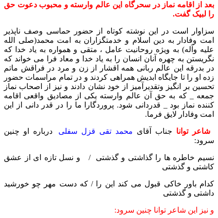
بعد از اقامه نماز در سحرگاه این عالم وارسته و محبوب دعوت حق
را لبیک گفت.
سزاوار است در این نوشته کوتاه از حضور حماسی وصف ناپذیر
امت وفادار به دین اسلام و خدمتگزاران به امت محمد(صلی الله
علیه وآله) به ویژه روحانیت عامل ، متقی و همواره به یاد خدا که
نگریستن به چهره آنان انسان را به یاد خدا و معاد فرا می خواند که
در بدرقه این عالم ربانی همه اقشار از زن و مرد در فراقش ماتم
زده او را تا جایگاه ابدیش همراهی کردند و در تمام مراسمات حضور
تحسین بر انگیز وتقدیرآمیز از خود نشان دادند و نیز از اصحاب نماز
جمعه _ که به حق آن عالم وارسته یکی از مصادیق واقعی اقامه
کننده نماز بود _ قدردانی شود. پروردگارا ما را در قدر دانی از این
امت وفادار لایق فرما.
شاعر توانا
جناب آقای
محمد
تقی قزل سفلی
درباره او چنین
سرود:
نسیم خاطره ها را گذاشتی و گذشتی / و نسل تازه ای از عشق
کاشتی و گذشتی
کدام باور خاکی قبول می کند این را / که دست مهر چو خورشید
داشتی و گذشتی
و نیز این شاعر توانا چنین سرود: