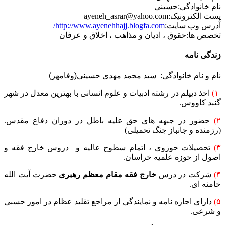
نام خانوادگی:
حسینی
پست الکترونیک:
ayeneh_asrar@yahoo.com
آدرس وب سایت:
http://www.ayenehhajj.blogfa.com/
تخصص ها:
حقوق ، ادیان و مذاهب ، اخلاق و عرفان
زندگی نامه
نام و نام خانوادگی:
سید محمد مهدی حسینی(وفامهر)
۱)
اخذ دیپلم در رشته ادبیات و علوم انسانی با بهترین معدل در شهر
گنبد کاووس.
۲)
حضور در جبهه های حق علیه باطل در دوران دفاع مقدس.
(رزمنده و جانباز جنگ تحمیلی)
۳)
تحصیلات حوزوی ، اتمام سطوح عالیه و دروس خارج فقه و
اصول از حوزه علمیه خراسان.
۴)
شرکت در درس
خارج فقه مقام معظم رهبری
حضرت آیت الله
خامنه ای.
۵)
دارای اجازه نامه و نمایندگی از مراجع تقلید عظام در امور حسبی
و شرعی.