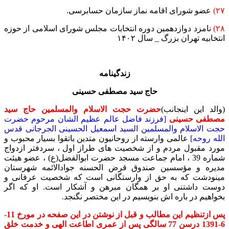
۲۷)
عضو شورای اقامه نماز سازمان حسابرسی.
۲۸)
نامزد دوازدهمین دوره انتخابات مجلس شورای اسلامی از حوزه
انتخابیه تهران بزرگ _ سال ۱۴۰۲
زندگینامه
حاج سید مصطفی حسینی
(والد این اینجانب)
حضرت حجت الاسلام والمسلمین حاج سید
مصطفی حسینی
[فرزند فاضل عالم عظیم الشان مرحوم حضرت
حجت الاسلام والمسلمین السید اسمعیل الحسینی الجرجانی قدس
الله روحه]
عالمی وارسته از روحانیون متدین باتقوا بسیار محبوب و
مورد مقبول مردم و از شخصیت های طراز اول ، سردفتر ازدواج
شماره 39 ، امام جماعت مسجد حضرت ابوالفضل(ع) ، عضو هیئت
مدیره و مؤسسین صندوق قرض الحسنه جوادالائمه شهرستان
مینودشت که به حق از وارستگانی است که شخصیت عرفانی و
دوست داشتنی او بر همگان مبرهن و آشکار است. او که اگر
بخواهیم در باره اش بنویسیم در این مختصر نگنجد
.
پس ازتنظیم این مطالب و قبل از نوشتن در این صفحه در مورخ 11-
6-1391 درسن 77 سالگی پس از عمری اطاعت الهی و خدمت خلق